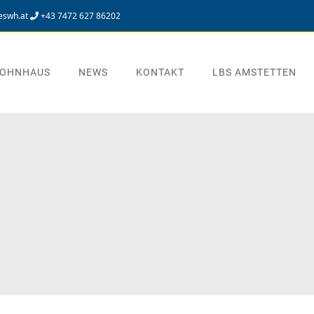
eswh.at
+43 7472 627 86202
OHNHAUS
NEWS
KONTAKT
LBS AMSTETTEN