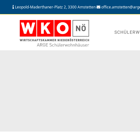
Leopold-Maderthaner-Platz 2, 3300 Amstetten
office.amstetten@arg
SCHÜLERW