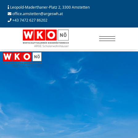
Leopold-Maderthaner-Platz 2, 3300 Amstetten
office.amstetten@argeswh.at
+43 7472 627 86202