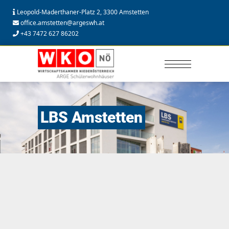
Leopold-Maderthaner-Platz 2, 3300 Amstetten
office.amstetten@argeswh.at
+43 7472 627 86202
LBS Amstetten